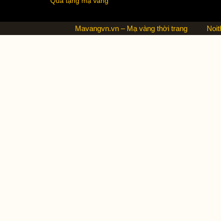
Quà tặng mạ vàng
Mavangvn.vn – Mạ vàng thời trang
Noit