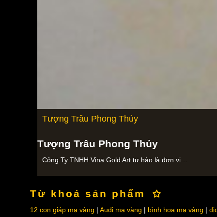
Tượng Trâu Phong Thủy
Tượng Trâu Phong Thủy
Công Ty TNHH Vina Gold Art tự hào là đơn vị…
Từ khoá sản phẩm
12 con giáp mạ vàng
Audi mạ vàng
bình hoa mạ vàng
dị