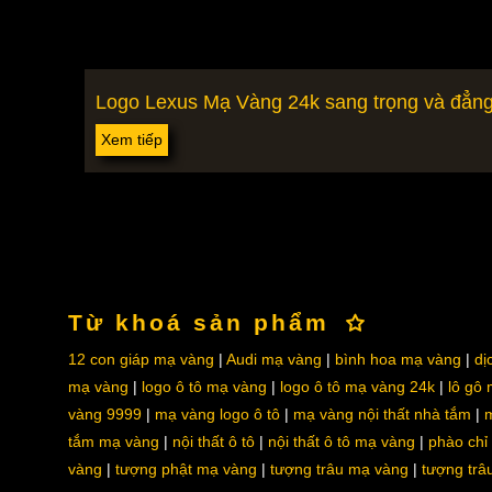
Logo Lexus Mạ Vàng 24k sang trọng và đẳn
Xem tiếp
Từ khoá sản phẩm
12 con giáp mạ vàng
Audi mạ vàng
bình hoa mạ vàng
dị
mạ vàng
logo ô tô mạ vàng
logo ô tô mạ vàng 24k
lô gô
vàng 9999
mạ vàng logo ô tô
mạ vàng nội thất nhà tắm
m
tắm mạ vàng
nội thất ô tô
nội thất ô tô mạ vàng
phào chỉ
vàng
tượng phật mạ vàng
tượng trâu mạ vàng
tượng trâ