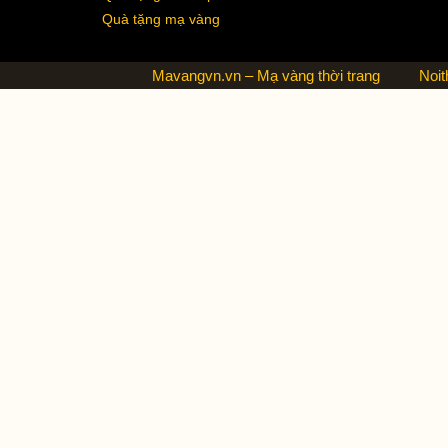
Quà tặng mạ vàng
Mavangvn.vn – Mạ vàng thời trang
Noit