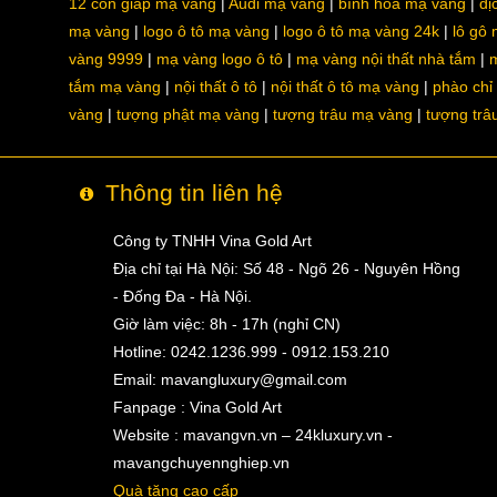
12 con giáp mạ vàng
Audi mạ vàng
bình hoa mạ vàng
dị
mạ vàng
logo ô tô mạ vàng
logo ô tô mạ vàng 24k
lô gô
vàng 9999
mạ vàng logo ô tô
mạ vàng nội thất nhà tắm
m
tắm mạ vàng
nội thất ô tô
nội thất ô tô mạ vàng
phào chỉ
vàng
tượng phật mạ vàng
tượng trâu mạ vàng
tượng trâ
Thông tin liên hệ
Công ty TNHH Vina Gold Art
Địa chỉ tại Hà Nội: Số 48 - Ngõ 26 - Nguyên Hồng
- Đống Đa - Hà Nội.
Giờ làm việc: 8h - 17h (nghỉ CN)
Hotline: 0242.1236.999 - 0912.153.210
Email:
mavangluxury@gmail.com
Fanpage : Vina Gold Art
Website : mavangvn.vn – 24kluxury.vn -
mavangchuyennghiep.vn
Quà tặng cao cấp