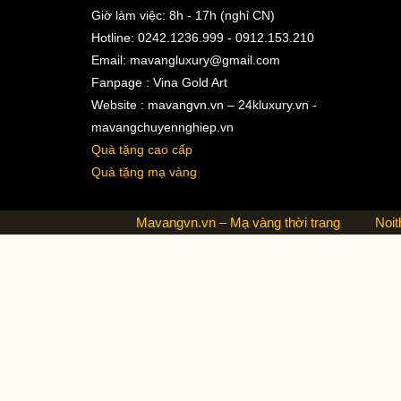
Giờ làm việc: 8h - 17h (nghỉ CN)
Hotline: 0242.1236.999 - 0912.153.210
Email:
mavangluxury@gmail.com
Fanpage : Vina Gold Art
Website : mavangvn.vn – 24kluxury.vn -
mavangchuyennghiep.vn
Quà tặng cao cấp
Quà tặng mạ vàng
Mavangvn.vn – Mạ vàng thời trang
Noit