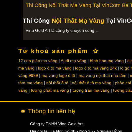
Thi Công Nội Thất Mạ Vàng Tại VinCom Bà T
Thi Công
Nội Thất Mạ Vàng
Tại VinC
Vina Gold Art là công ty chuyên cung…
Từ khoá sản phẩm
12 con giáp mạ vàng
Audi mạ vàng
bình hoa mạ vàng
dị
mạ vàng
logo ô tô mạ vàng
logo ô tô mạ vàng 24k
lô gô
vàng 9999
mạ vàng logo ô tô
mạ vàng nội thất nhà tắm
m
tắm mạ vàng
nội thất ô tô
nội thất ô tô mạ vàng
phào chỉ
vàng
tượng phật mạ vàng
tượng trâu mạ vàng
tượng trâ
Thông tin liên hệ
Công ty TNHH Vina Gold Art
Địa chỉ tại Hà Nội: Số 48 - Ngõ 26 - Nguyên Hồng