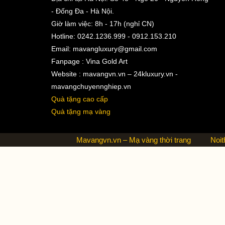
- Đống Đa - Hà Nội.
Giờ làm việc: 8h - 17h (nghỉ CN)
Hotline: 0242.1236.999 - 0912.153.210
Email:
mavangluxury@gmail.com
Fanpage : Vina Gold Art
Website : mavangvn.vn – 24kluxury.vn -
mavangchuyennghiep.vn
Quà tặng cao cấp
Quà tặng mạ vàng
Mavangvn.vn – Mạ vàng thời trang
Noit