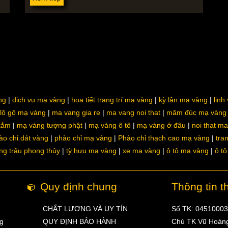
ng
dịch vụ mạ vàng
họa tiết trang trí mạ vàng
kỳ lân mạ vàng
linh
lô gô mạ vàng
ma vang gia re
ma vang noi that
mâm đúc mạ vàng
 tắm
mạ vàng tượng phật
mạ vàng ô tô
mạ vàng ở đâu
noi that m
ào chỉ dát vàng
phào chỉ mạ vàng
Phào chỉ thạch cao mạ vàng
tra
ng trâu phong thủy
tỳ hưu mạ vàng
xe mạ vàng
ô tô mạ vàng
ô t
Quy định chung
Thông tin t
CHẤT LƯỢNG VÀ UY TÍN
Số TK: 0451000
ng
QUY ĐỊNH BẢO HÀNH
Chủ TK Vũ Hoàn