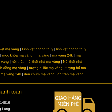
 vật mạ vàng
Linh vật phong thủy
linh vật phong thủy
móc khóa mạ vàng
mạ vàng
mạ vàng 24k
mạ
a vang
nội thất
nội thất nhà mạ vàng
Nội thất nhà
nh đồng mạ vàng
tượng di lặc mạ vàng
tượng hổ mạ
ô mạ vàng 24k
đèn chùm mạ vàng
ốp trần mạ vàng
hanh toán
314816
g Long