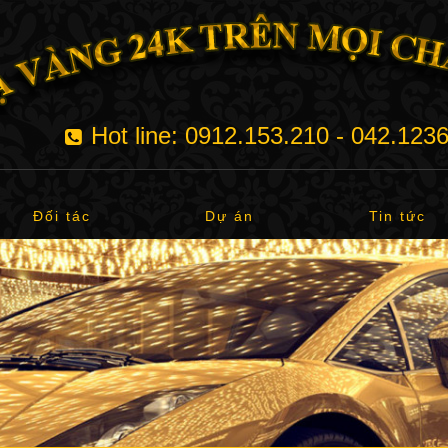
Hot line: 0912.153.210 - 042.123
Đối tác
Dự án
Tin tức