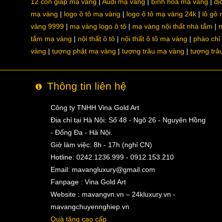
12 con giáp mạ vàng
Audi mạ vàng
bình hoa mạ vàng
dị
mạ vàng
logo ô tô mạ vàng
logo ô tô mạ vàng 24k
lô gô
vàng 9999
mạ vàng logo ô tô
mạ vàng nội thất nhà tắm
m
tắm mạ vàng
nội thất ô tô
nội thất ô tô mạ vàng
phào chỉ
vàng
tượng phật mạ vàng
tượng trâu mạ vàng
tượng trâ
Thông tin liên hệ
Công ty TNHH Vina Gold Art
Địa chỉ tại Hà Nội: Số 48 - Ngõ 26 - Nguyên Hồng
- Đống Đa - Hà Nội.
Giờ làm việc: 8h - 17h (nghỉ CN)
Hotline: 0242.1236.999 - 0912.153.210
Email:
mavangluxury@gmail.com
Fanpage : Vina Gold Art
Website : mavangvn.vn – 24kluxury.vn -
mavangchuyennghiep.vn
Quà tặng cao cấp