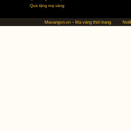
Quà tặng mạ vàng
Mavangvn.vn – Mạ vàng thời trang
Noit