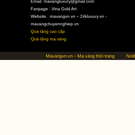
Email:
mavangluxury@gmail.com
Fanpage : Vina Gold Art
Website : mavangvn.vn – 24kluxury.vn -
mavangchuyennghiep.vn
Quà tặng cao cấp
Quà tặng mạ vàng
Mavangvn.vn – Mạ vàng thời trang
Noit