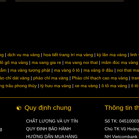
ng
dịch vụ mạ vàng
họa tiết trang trí mạ vàng
kỳ lân mạ vàng
linh
lô gô mạ vàng
ma vang gia re
ma vang noi that
mâm đúc mạ vàng
 tắm
mạ vàng tượng phật
mạ vàng ô tô
mạ vàng ở đâu
noi that m
ào chỉ dát vàng
phào chỉ mạ vàng
Phào chỉ thạch cao mạ vàng
tra
ng trâu phong thủy
tỳ hưu mạ vàng
xe mạ vàng
ô tô mạ vàng
ô t
Quy định chung
Thông tin t
CHẤT LƯỢNG VÀ UY TÍN
Số TK: 0451000
ng
QUY ĐỊNH BẢO HÀNH
Chủ TK Vũ Hoàn
HƯỚNG DẪN MUA HÀNG
NH Vietcombank