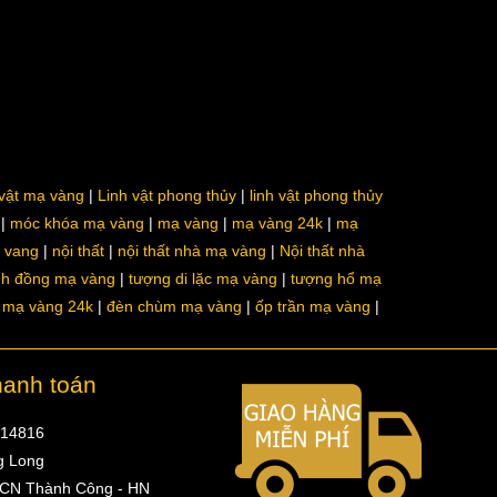
 vật mạ vàng
Linh vật phong thủy
linh vật phong thủy
móc khóa mạ vàng
mạ vàng
mạ vàng 24k
mạ
a vang
nội thất
nội thất nhà mạ vàng
Nội thất nhà
nh đồng mạ vàng
tượng di lặc mạ vàng
tượng hổ mạ
ô mạ vàng 24k
đèn chùm mạ vàng
ốp trần mạ vàng
hanh toán
314816
g Long
 CN Thành Công - HN