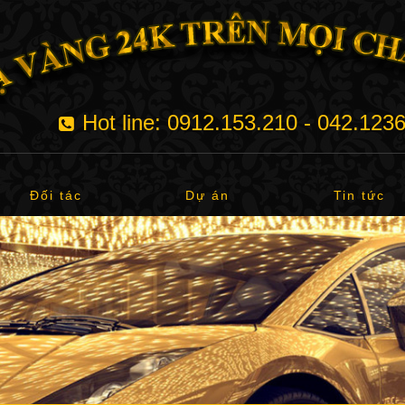
Hot line: 0912.153.210 - 042.123
Đối tác
Dự án
Tin tức