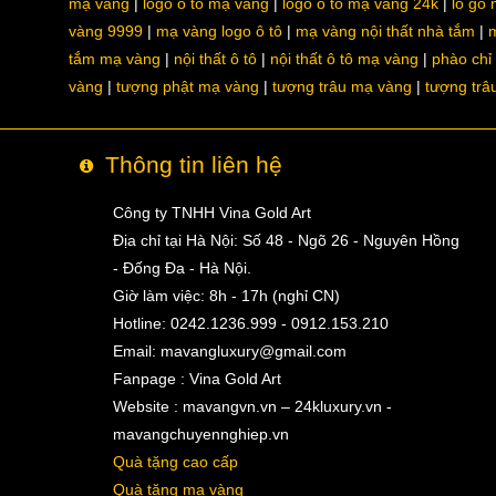
mạ vàng
logo ô tô mạ vàng
logo ô tô mạ vàng 24k
lô gô
vàng 9999
mạ vàng logo ô tô
mạ vàng nội thất nhà tắm
m
tắm mạ vàng
nội thất ô tô
nội thất ô tô mạ vàng
phào chỉ
vàng
tượng phật mạ vàng
tượng trâu mạ vàng
tượng trâ
Thông tin liên hệ
Công ty TNHH Vina Gold Art
Địa chỉ tại Hà Nội: Số 48 - Ngõ 26 - Nguyên Hồng
- Đống Đa - Hà Nội.
Giờ làm việc: 8h - 17h (nghỉ CN)
Hotline: 0242.1236.999 - 0912.153.210
Email:
mavangluxury@gmail.com
Fanpage : Vina Gold Art
Website : mavangvn.vn – 24kluxury.vn -
mavangchuyennghiep.vn
Quà tặng cao cấp
Quà tặng mạ vàng