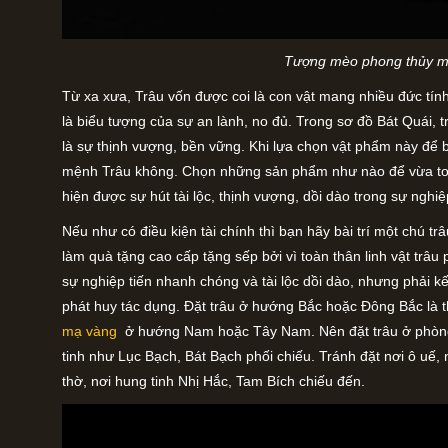
Tượng mèo phong thủy m
Từ xa xưa, Trâu vốn được coi là con vật mang nhiều đức tín
là biểu tượng của sự an lành, no đủ. Trong sơ đồ Bát Quái, t
là sự thịnh vượng, bền vững. Khi lựa chọn vật phẩm này để bài 
mệnh Trâu không. Chọn những sản phẩm như nào để vừa toá
hiện được sự hút tài lộc, thịnh vượng, dồi dào trong sự ngh
Nếu như có điều kiện tài chính thì bạn hãy bài trí một chú 
làm quà tặng cao cấp tặng sếp bởi vì toàn thân linh vật trâ
sự nghiệp tiến nhanh chóng và tài lộc dồi dào, nhưng phải k
phát huy tác dụng. Đặt trâu ở hướng Bắc hoặc Đông Bắc là t
mạ vàng
ở hướng Nam hoặc Tây Nam. Nên đặt trâu ở phòng 
tinh như Lục Bạch, Bát Bạch phối chiếu. Tránh đặt nơi ô uế, 
thờ, nơi hung tinh Nhị Hắc, Tam Bích chiếu đến.