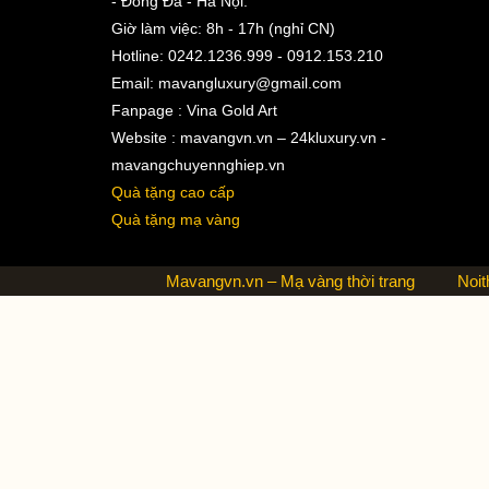
- Đống Đa - Hà Nội.
Giờ làm việc: 8h - 17h (nghỉ CN)
Hotline: 0242.1236.999 - 0912.153.210
Email:
mavangluxury@gmail.com
Fanpage : Vina Gold Art
Website : mavangvn.vn – 24kluxury.vn -
mavangchuyennghiep.vn
Quà tặng cao cấp
Quà tặng mạ vàng
Mavangvn.vn – Mạ vàng thời trang
Noit