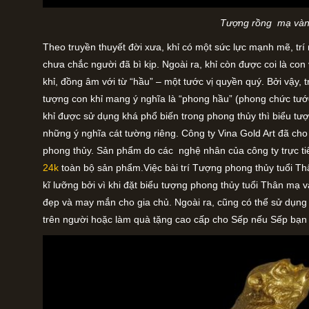
Tượng rồng mạ và
Theo truyền thuyết đời xưa, khỉ có một sức lực mạnh mẽ, trí
chưa chắc người đã bì kịp. Ngoài ra, khỉ còn được coi là con
khỉ, đồng âm với từ “hầu” – một tước vị quyền quý. Bởi vậy, t
tượng con khỉ mang ý nghĩa là “phong hầu” (phong chức tước
khỉ được sử dụng khá phổ biến trong phong thủy thì biểu tượ
những ý nghĩa cát tường riêng. Công ty Vina Gold Art đã ch
phong thủy. Sản phẩm do các nghệ nhân của công ty trực t
24k
toàn bộ sản phẩm.Việc bài trí Tượng phong thủy tuổi 
kĩ lưỡng bởi vì khi đặt biểu tượng phong thủy tuổi Thân mạ và
đẹp và may mắn cho gia chủ. Ngoài ra, cũng có thể sử dụng 
trên người hoặc làm quà tặng cao cấp cho Sếp nếu Sếp bạn 