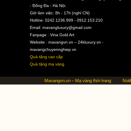
- Đống Đa - Hà Nội.
Giờ làm việc: 8h - 17h (nghỉ CN)
Hotline: 0242.1236.999 - 0912.153.210
Email:
mavangluxury@gmail.com
Fanpage : Vina Gold Art
Website : mavangvn.vn – 24kluxury.vn -
mavangchuyennghiep.vn
Quà tặng cao cấp
Quà tặng mạ vàng
Mavangvn.vn – Mạ vàng thời trang
Noit