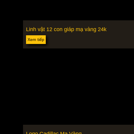
Linh vật 12 con giáp mạ vàng 24k
Xem tiếp
Logo Cadillac Mạ Vàng