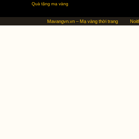
Quà tặng mạ vàng
Mavangvn.vn – Mạ vàng thời trang
Noit