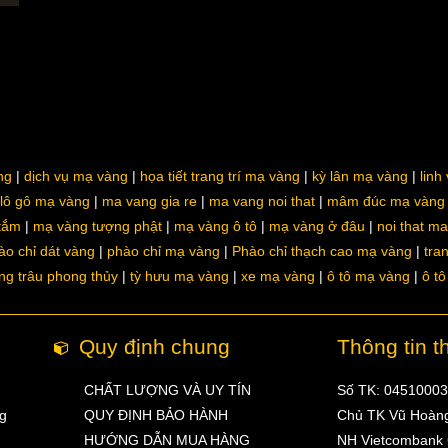
ng
dịch vụ mạ vàng
họa tiết trang trí mạ vàng
kỳ lân mạ vàng
linh
lô gô mạ vàng
ma vang gia re
ma vang noi that
mâm đúc mạ vàng
 tắm
mạ vàng tượng phật
mạ vàng ô tô
mạ vàng ở đâu
noi that m
ào chỉ dát vàng
phào chỉ mạ vàng
Phào chỉ thạch cao mạ vàng
tra
ng trâu phong thủy
tỳ hưu mạ vàng
xe mạ vàng
ô tô mạ vàng
ô t
Quy định chung
Thông tin t
CHẤT LƯỢNG VÀ UY TÍN
Số TK: 0451000
ng
QUY ĐỊNH BẢO HÀNH
Chủ TK Vũ Hoàn
HƯỚNG DẪN MUA HÀNG
NH Vietcombank