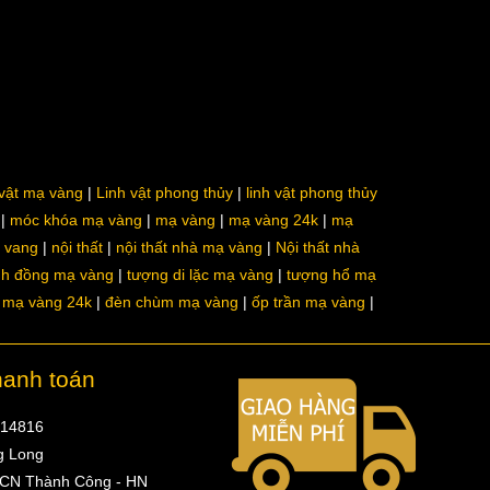
 vật mạ vàng
Linh vật phong thủy
linh vật phong thủy
móc khóa mạ vàng
mạ vàng
mạ vàng 24k
mạ
a vang
nội thất
nội thất nhà mạ vàng
Nội thất nhà
nh đồng mạ vàng
tượng di lặc mạ vàng
tượng hổ mạ
ô mạ vàng 24k
đèn chùm mạ vàng
ốp trần mạ vàng
hanh toán
314816
g Long
 CN Thành Công - HN