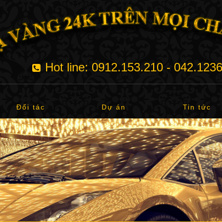
Hot line: 0912.153.210 - 042.123
Đối tác
Dự án
Tin tức