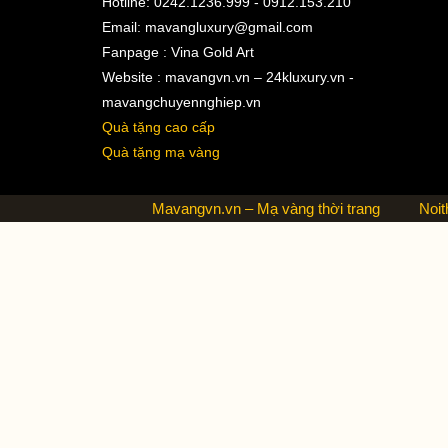
Hotline: 0242.1236.999 - 0912.153.210
Email:
mavangluxury@gmail.com
Fanpage : Vina Gold Art
Website : mavangvn.vn – 24kluxury.vn -
mavangchuyennghiep.vn
Quà tặng cao cấp
Quà tặng mạ vàng
Mavangvn.vn – Mạ vàng thời trang
Noit