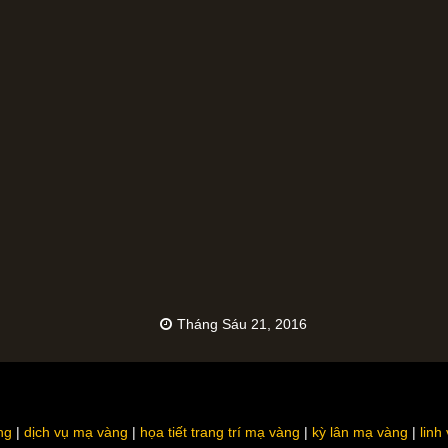
Tháng Sáu 21, 2016
ng
dịch vụ mạ vàng
họa tiết trang trí mạ vàng
kỳ lân mạ vàng
linh