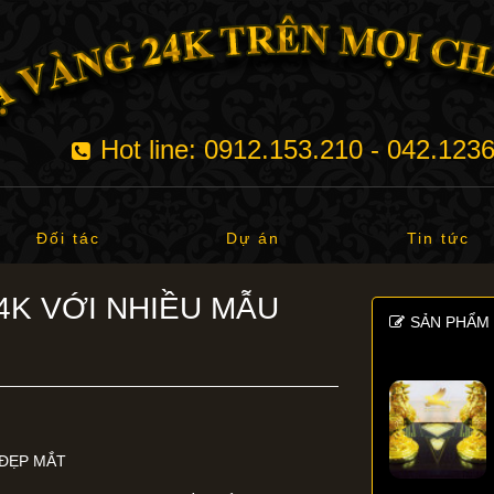
Hot line: 0912.153.210 - 042.123
Đối tác
Dự án
Tin tức
4K VỚI NHIỀU MẪU
SẢN PHẨM 
 ĐẸP MẮT