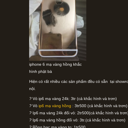
iphone 6 mạ vàng hồng khắc
hình phật bà
Hiện có rất nhiều các sản phẩm đều có sẵn tại showr
nội.
?
Vỏ ip6 mạ vàng 24k: 3tr (cả khắc hình và trơn)
?
Vỏ
ip6 mạ vàng hồng
: 3tr500 (cả khắc hình và trơn)
?
Ip6 mạ vàng 24k đổi vỏ: 2tr500(cả khắc hình và trơn
?
Ip6 mạ vàng hồng đổi vỏ: 3tr.(cả khắc hình và trơn)
?
Rồng bạc mạ vàng to: 1tr500