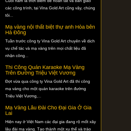
Cuối năm là thời điểm để hoàn tất và bàn giao
các công trình, tại Vina Gold Art cũng vậy, chúng
tôi...
Mạ vàng nội thất biệt thự anh Hòa bên
Hà Đông
Tuần trước công ty Vina Gold Art chuyên về dịch
vụ chế tác và mạ vàng trên mọi chất liệu đã
nhận công...
Thi Công Quán Karaoke Mạ Vàng
Trên Đường Triệu Việt Vương
Đợt vừa qua công ty Vina Gold Art đã thi công
mạ vàng cho một quán karaoke trên đường
Triệu Việt Vương,...
Mạ Vàng Lâu Đài Cho Đại Gia Ở Gia
Lai
Hiện nay ở Việt Nam các đại gia đang rộ mốt xây
lâu đài mạ vàng. Tạo thành một xu thế và trào