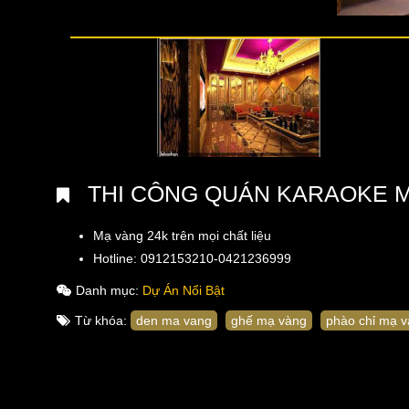
THI CÔNG QUÁN KARAOKE 
Mạ vàng 24k trên mọi chất liệu
Hotline: 0912153210-0421236999
Danh mục:
Dự Án Nổi Bật
Từ khóa:
den ma vang
ghế mạ vàng
phào chỉ mạ 