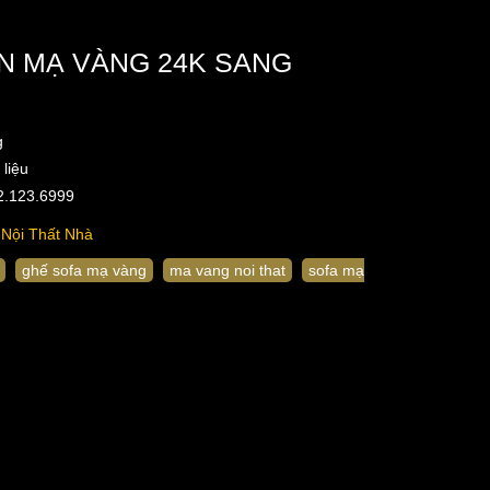
N MẠ VÀNG 24K SANG
g
liệu
42.123.6999
Nội Thất Nhà
ghế sofa mạ vàng
ma vang noi that
sofa mạ