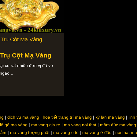
 Trụ Cột Mạ Vàng
 Trụ Cột Mạ Vàng
tại có rất nhiều đơn vị đã vô
 ngạc…
ng
dịch vụ mạ vàng
họa tiết trang trí mạ vàng
kỳ lân mạ vàng
linh
lô gô mạ vàng
ma vang gia re
ma vang noi that
mâm đúc mạ vàng
 tắm
mạ vàng tượng phật
mạ vàng ô tô
mạ vàng ở đâu
noi that m