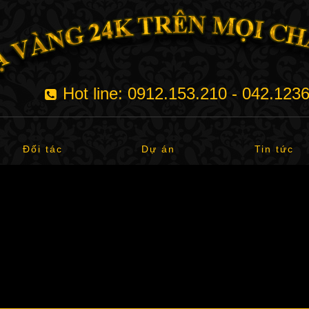
Hot line: 0912.153.210 - 042.123
Đối tác
Dự án
Tin tức