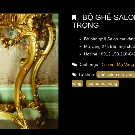
BỘ GHẾ SALO
TRỌNG
Bộ bàn ghế Salon mạ vàn
Mạ vàng 24k trên mọi chất 
Hotline : 0912.153.210-0
Danh mục:
Dịch vụ
,
Mạ Vàng 
Từ khóa:
ghế salon mạ vàng
vàng
sopha mạ vàng