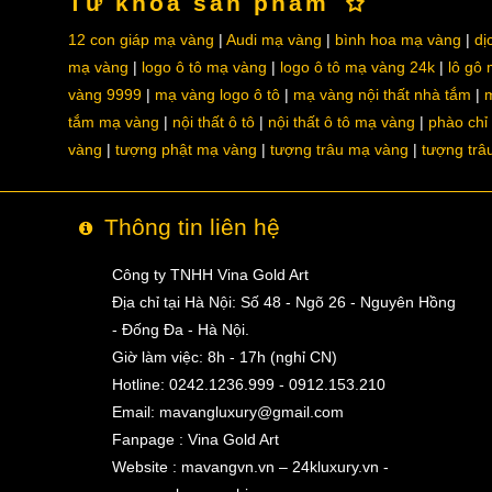
Từ khoá sản phẩm
12 con giáp mạ vàng
Audi mạ vàng
bình hoa mạ vàng
dị
mạ vàng
logo ô tô mạ vàng
logo ô tô mạ vàng 24k
lô gô
vàng 9999
mạ vàng logo ô tô
mạ vàng nội thất nhà tắm
m
tắm mạ vàng
nội thất ô tô
nội thất ô tô mạ vàng
phào chỉ
vàng
tượng phật mạ vàng
tượng trâu mạ vàng
tượng trâ
Thông tin liên hệ
Công ty TNHH Vina Gold Art
Địa chỉ tại Hà Nội: Số 48 - Ngõ 26 - Nguyên Hồng
- Đống Đa - Hà Nội.
Giờ làm việc: 8h - 17h (nghỉ CN)
Hotline: 0242.1236.999 - 0912.153.210
Email:
mavangluxury@gmail.com
Fanpage : Vina Gold Art
Website : mavangvn.vn – 24kluxury.vn -