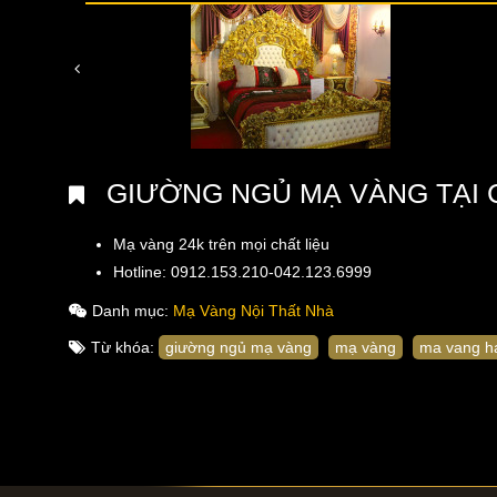
GIƯỜNG NGỦ MẠ VÀNG TẠI 
Mạ vàng 24k trên mọi chất liệu
Hotline: 0912.153.210-042.123.6999
Danh mục:
Mạ Vàng Nội Thất Nhà
Từ khóa:
giường ngủ mạ vàng
mạ vàng
ma vang ha