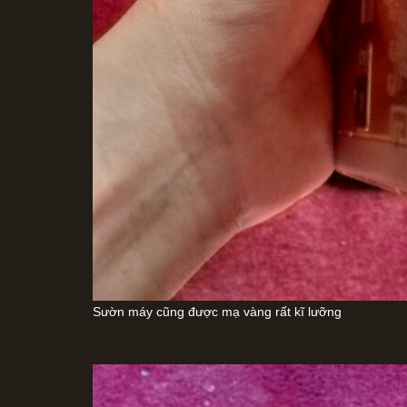
Sườn máy cũng được mạ vàng rất kĩ lưỡng