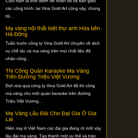
Cuối năm là thời điểm để hoàn tất và bàn giao
các công trình, tại Vina Gold Art cũng vậy, chúng
tôi...
Mạ vàng nội thất biệt thự anh Hòa bên
Hà Đông
Tuần trước công ty Vina Gold Art chuyên về dịch
vụ chế tác và mạ vàng trên mọi chất liệu đã
nhận công...
Thi Công Quán Karaoke Mạ Vàng
Trên Đường Triệu Việt Vương
Đợt vừa qua công ty Vina Gold Art đã thi công
mạ vàng cho một quán karaoke trên đường
Triệu Việt Vương,...
Mạ Vàng Lâu Đài Cho Đại Gia Ở Gia
Lai
Hiện nay ở Việt Nam các đại gia đang rộ mốt xây
lâu đài mạ vàng. Tạo thành một xu thế và trào