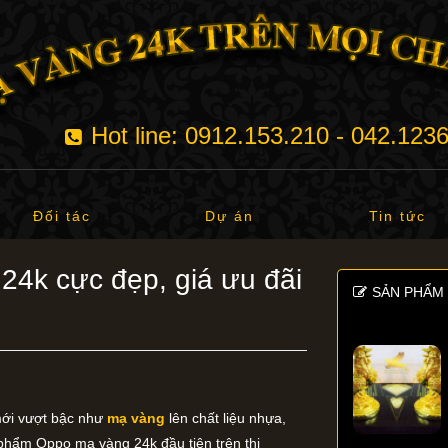
Hot line: 0912.153.210 - 042.123
Đối tác
Dự án
Tin tức
4k cực đẹp, giá ưu đãi
SẢN PHẨM 
 mới vượt bậc như
mạ vàng
lên chất liệu nhựa,
phẩm Oppo mạ vàng 24k đầu tiên trên thị