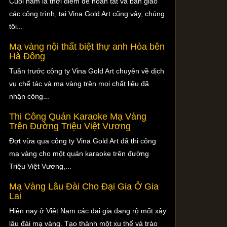
Cuối năm là thời điểm để hoàn tất và bàn giao
các công trình, tại Vina Gold Art cũng vậy, chúng
tôi...
Mạ vàng nội thất biệt thự anh Hòa bên
Hà Đông
Tuần trước công ty Vina Gold Art chuyên về dịch
vụ chế tác và mạ vàng trên mọi chất liệu đã
nhận công...
Thi Công Quán Karaoke Mạ Vàng
Trên Đường Triệu Việt Vương
Đợt vừa qua công ty Vina Gold Art đã thi công
mạ vàng cho một quán karaoke trên đường
Triệu Việt Vương,...
Mạ Vàng Lâu Đài Cho Đại Gia Ở Gia
Lai
Hiện nay ở Việt Nam các đại gia đang rộ mốt xây
lâu đài mạ vàng. Tạo thành một xu thế và trào