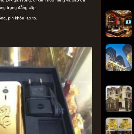
ng 24k gắn rồng, đi kèm hộp riêng và bao da
sang trọng đẳng cấp.
g, pin khỏe lao to.