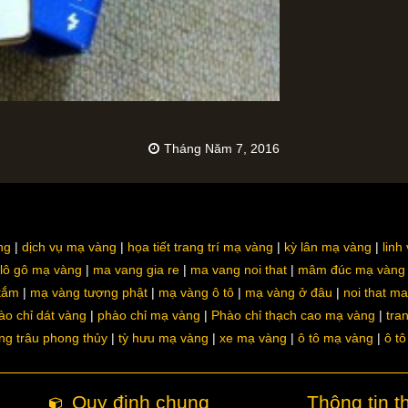
Tháng Năm 7, 2016
ng
dịch vụ mạ vàng
họa tiết trang trí mạ vàng
kỳ lân mạ vàng
linh
lô gô mạ vàng
ma vang gia re
ma vang noi that
mâm đúc mạ vàng
 tắm
mạ vàng tượng phật
mạ vàng ô tô
mạ vàng ở đâu
noi that m
ào chỉ dát vàng
phào chỉ mạ vàng
Phào chỉ thạch cao mạ vàng
tra
ng trâu phong thủy
tỳ hưu mạ vàng
xe mạ vàng
ô tô mạ vàng
ô t
Quy định chung
Thông tin t