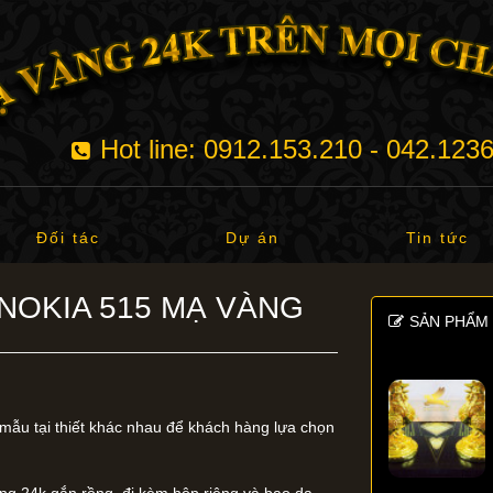
Hot line: 0912.153.210 - 042.123
Đối tác
Dự án
Tin tức
 NOKIA 515 MẠ VÀNG
SẢN PHẨM 
mẫu tại thiết khác nhau để khách hàng lựa chọn