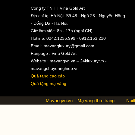
Công ty TNHH Vina Gold Art
Địa chỉ tại Hà Nội: Số 48 - Ngõ 26 - Nguyên Hồng
- Đống Đa - Hà Nội.
Giờ làm việc: 8h - 17h (nghỉ CN)
Hotline: 0242.1236.999 - 0912.153.210
Email:
mavangluxury@gmail.com
Fanpage : Vina Gold Art
Website : mavangvn.vn – 24kluxury.vn -
mavangchuyennghiep.vn
Quà tặng cao cấp
Quà tặng mạ vàng
Mavangvn.vn – Mạ vàng thời trang
Noit