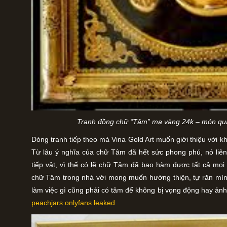
Tranh đồng chữ “Tâm” mạ vàng 24k – món quà 
Dòng tranh tiếp theo mà Vina Gold Art muốn giới thiệu với k
Từ lâu ý nghĩa của chữ Tâm đã hết sức phong phú, nó liên
tiếp vật, vì thế có lẽ chữ Tâm đã bao hàm được tất cả mọi
chữ Tâm trong nhà với mong muốn hướng thiện, tự răn mìn
làm việc gì cũng phải có tâm để không bị vọng động hay ảnh
peachjars onlyfans leaked