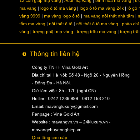
12 con giáp mạ vàng
Audi mạ vàng
bình hoa mạ vàng
dị
mạ vàng
logo ô tô mạ vàng
logo ô tô mạ vàng 24k
lô gô
vàng 9999
mạ vàng logo ô tô
mạ vàng nội thất nhà tắm
m
tắm mạ vàng
nội thất ô tô
nội thất ô tô mạ vàng
phào chỉ
vàng
tượng phật mạ vàng
tượng trâu mạ vàng
tượng trâ
Thông tin liên hệ
Công ty TNHH Vina Gold Art
Địa chỉ tại Hà Nội: Số 48 - Ngõ 26 - Nguyên Hồng
- Đống Đa - Hà Nội.
Giờ làm việc: 8h - 17h (nghỉ CN)
Hotline: 0242.1236.999 - 0912.153.210
Email:
mavangluxury@gmail.com
Fanpage : Vina Gold Art
Website : mavangvn.vn – 24kluxury.vn -
mavangchuyennghiep.vn
Quà tặng cao cấp