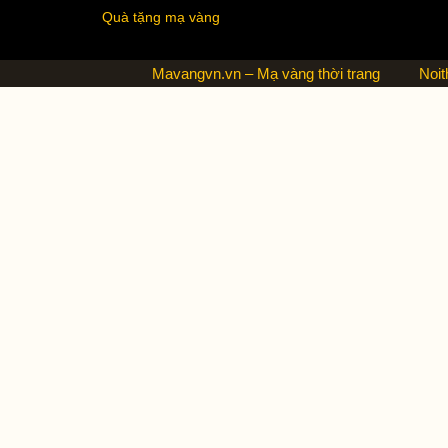
Quà tặng mạ vàng
Mavangvn.vn – Mạ vàng thời trang
Noit