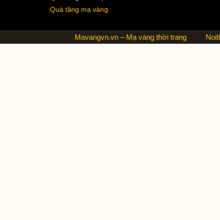
Quà tặng mạ vàng
Mavangvn.vn – Mạ vàng thời trang
Noit