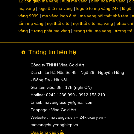
12 con giáp mạ vàng
Audi mạ vàng
bình hoa mạ vàng
dị
mạ vàng
logo ô tô mạ vàng
logo ô tô mạ vàng 24k
lô gô
vàng 9999
mạ vàng logo ô tô
mạ vàng nội thất nhà tắm
m
tắm mạ vàng
nội thất ô tô
nội thất ô tô mạ vàng
phào chỉ
vàng
tượng phật mạ vàng
tượng trâu mạ vàng
tượng trâ
Thông tin liên hệ
Công ty TNHH Vina Gold Art
Địa chỉ tại Hà Nội: Số 48 - Ngõ 26 - Nguyên Hồng
- Đống Đa - Hà Nội.
Giờ làm việc: 8h - 17h (nghỉ CN)
Hotline: 0242.1236.999 - 0912.153.210
Email:
mavangluxury@gmail.com
Fanpage : Vina Gold Art
Website : mavangvn.vn – 24kluxury.vn -
mavangchuyennghiep.vn
Quà tặng cao cấp