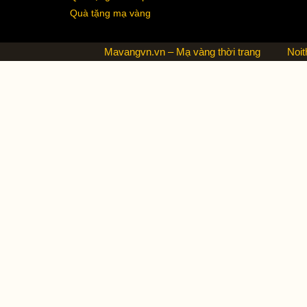
Quà tặng mạ vàng
Mavangvn.vn – Mạ vàng thời trang
Noit