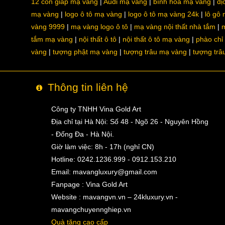
12 con giáp mạ vàng
Audi mạ vàng
bình hoa mạ vàng
dị
mạ vàng
logo ô tô mạ vàng
logo ô tô mạ vàng 24k
lô gô
vàng 9999
mạ vàng logo ô tô
mạ vàng nội thất nhà tắm
m
tắm mạ vàng
nội thất ô tô
nội thất ô tô mạ vàng
phào chỉ
vàng
tượng phật mạ vàng
tượng trâu mạ vàng
tượng trâ
Thông tin liên hệ
Công ty TNHH Vina Gold Art
Địa chỉ tại Hà Nội: Số 48 - Ngõ 26 - Nguyên Hồng
- Đống Đa - Hà Nội.
Giờ làm việc: 8h - 17h (nghỉ CN)
Hotline: 0242.1236.999 - 0912.153.210
Email:
mavangluxury@gmail.com
Fanpage : Vina Gold Art
Website : mavangvn.vn – 24kluxury.vn -
mavangchuyennghiep.vn
Quà tặng cao cấp