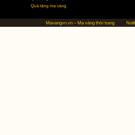
Quà tặng mạ vàng
Mavangvn.vn – Mạ vàng thời trang
Noit