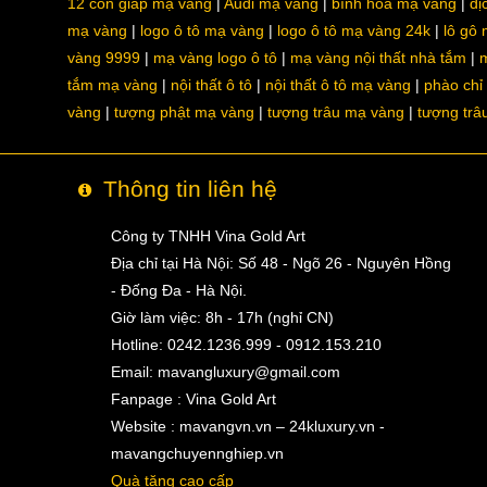
12 con giáp mạ vàng
Audi mạ vàng
bình hoa mạ vàng
dị
mạ vàng
logo ô tô mạ vàng
logo ô tô mạ vàng 24k
lô gô
vàng 9999
mạ vàng logo ô tô
mạ vàng nội thất nhà tắm
m
tắm mạ vàng
nội thất ô tô
nội thất ô tô mạ vàng
phào chỉ
vàng
tượng phật mạ vàng
tượng trâu mạ vàng
tượng trâ
Thông tin liên hệ
Công ty TNHH Vina Gold Art
Địa chỉ tại Hà Nội: Số 48 - Ngõ 26 - Nguyên Hồng
- Đống Đa - Hà Nội.
Giờ làm việc: 8h - 17h (nghỉ CN)
Hotline: 0242.1236.999 - 0912.153.210
Email:
mavangluxury@gmail.com
Fanpage : Vina Gold Art
Website : mavangvn.vn – 24kluxury.vn -
mavangchuyennghiep.vn
Quà tặng cao cấp