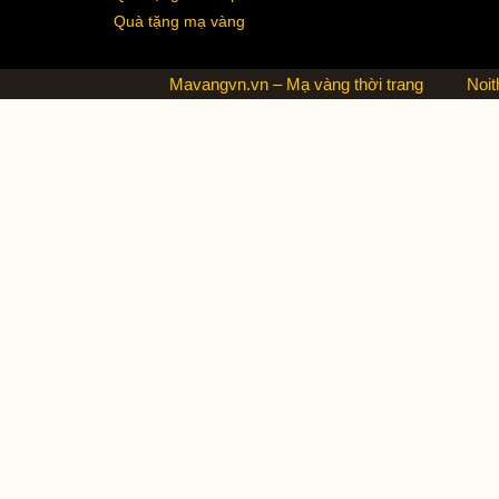
Quà tặng mạ vàng
Mavangvn.vn – Mạ vàng thời trang
Noit