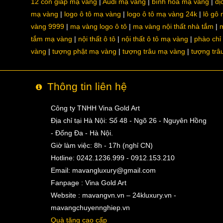
12 con giáp mạ vàng
Audi mạ vàng
bình hoa mạ vàng
dị
mạ vàng
logo ô tô mạ vàng
logo ô tô mạ vàng 24k
lô gô
vàng 9999
mạ vàng logo ô tô
mạ vàng nội thất nhà tắm
m
tắm mạ vàng
nội thất ô tô
nội thất ô tô mạ vàng
phào chỉ
vàng
tượng phật mạ vàng
tượng trâu mạ vàng
tượng trâ
Thông tin liên hệ
Công ty TNHH Vina Gold Art
Địa chỉ tại Hà Nội: Số 48 - Ngõ 26 - Nguyên Hồng
- Đống Đa - Hà Nội.
Giờ làm việc: 8h - 17h (nghỉ CN)
Hotline: 0242.1236.999 - 0912.153.210
Email:
mavangluxury@gmail.com
Fanpage : Vina Gold Art
Website : mavangvn.vn – 24kluxury.vn -
mavangchuyennghiep.vn
Quà tặng cao cấp