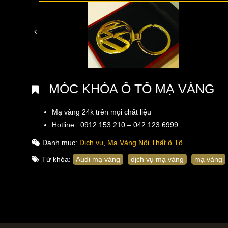
MÓC KHÓA Ô TÔ MẠ VÀNG
Mạ vàng 24k trên mọi chất liệu
Hotline: 0912 153 210 – 042 123 6999
Danh mục:
Dịch vụ
,
Mạ Vàng Nội Thất ô Tô
Từ khóa:
Audi mạ vàng
dịch vụ mạ vàng
mạ vàng