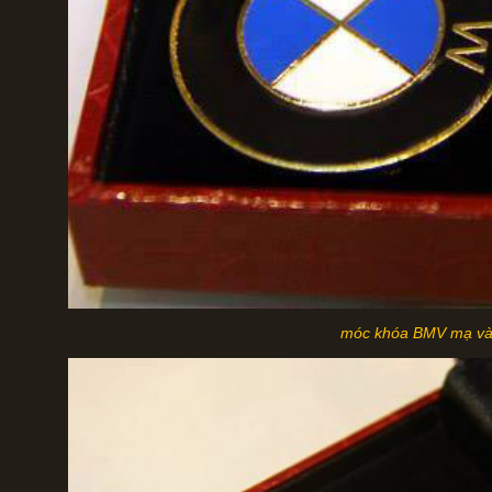
móc khóa BMV mạ v