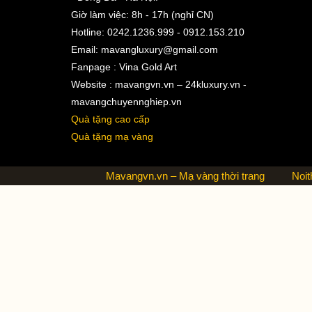
Giờ làm việc: 8h - 17h (nghỉ CN)
Hotline: 0242.1236.999 - 0912.153.210
Email:
mavangluxury@gmail.com
Fanpage : Vina Gold Art
Website : mavangvn.vn – 24kluxury.vn -
mavangchuyennghiep.vn
Quà tặng cao cấp
Quà tặng mạ vàng
Mavangvn.vn – Mạ vàng thời trang
Noit