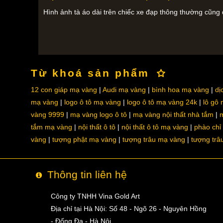
Hình ảnh tà áo dài trên chiếc xe đạp thông thường cũng
Từ khoá sản phẩm
12 con giáp mạ vàng
Audi mạ vàng
bình hoa mạ vàng
dị
mạ vàng
logo ô tô mạ vàng
logo ô tô mạ vàng 24k
lô gô
vàng 9999
mạ vàng logo ô tô
mạ vàng nội thất nhà tắm
m
tắm mạ vàng
nội thất ô tô
nội thất ô tô mạ vàng
phào chỉ
vàng
tượng phật mạ vàng
tượng trâu mạ vàng
tượng trâ
Thông tin liên hệ
Công ty TNHH Vina Gold Art
Địa chỉ tại Hà Nội: Số 48 - Ngõ 26 - Nguyên Hồng
- Đống Đa - Hà Nội.