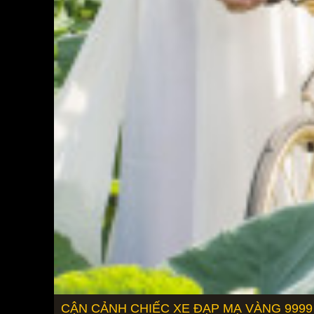
CẬN CẢNH CHIẾC XE ĐẠP MẠ VÀNG 9999 