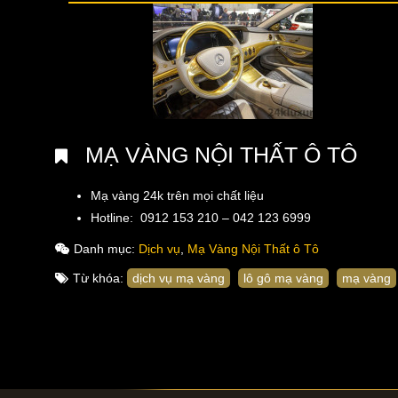
MẠ VÀNG NỘI THẤT Ô TÔ
Mạ vàng 24k trên mọi chất liệu
Hotline: 0912 153 210 – 042 123 6999
Danh mục:
Dịch vụ
,
Mạ Vàng Nội Thất ô Tô
Từ khóa:
dịch vụ mạ vàng
lô gô mạ vàng
mạ vàng