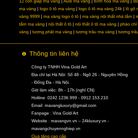
12 con giáp mạ vàng
Audi mạ vàng
bình hoa mạ vàng
dị
mạ vàng
logo ô tô mạ vàng
logo ô tô mạ vàng 24k
lô gô
vàng 9999
mạ vàng logo ô tô
mạ vàng nội thất nhà tắm
m
tắm mạ vàng
nội thất ô tô
nội thất ô tô mạ vàng
phào chỉ
vàng
tượng phật mạ vàng
tượng trâu mạ vàng
tượng trâ
Thông tin liên hệ
Công ty TNHH Vina Gold Art
Địa chỉ tại Hà Nội: Số 48 - Ngõ 26 - Nguyên Hồng
- Đống Đa - Hà Nội.
Giờ làm việc: 8h - 17h (nghỉ CN)
Hotline: 0242.1236.999 - 0912.153.210
Email:
mavangluxury@gmail.com
Fanpage : Vina Gold Art
Website : mavangvn.vn – 24kluxury.vn -
mavangchuyennghiep.vn
Quà tặng cao cấp