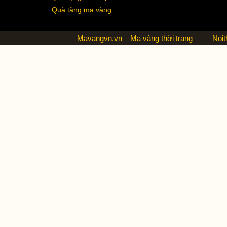
Quà tặng mạ vàng
Mavangvn.vn – Mạ vàng thời trang
Noit