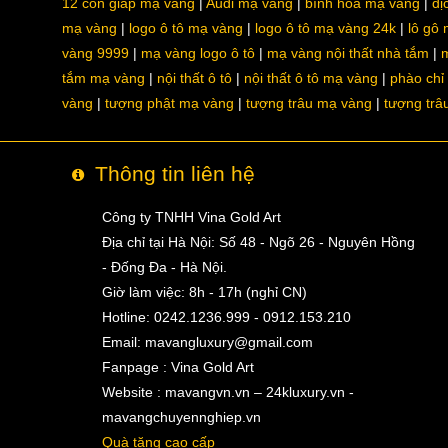
12 con giáp mạ vàng
Audi mạ vàng
bình hoa mạ vàng
dị
mạ vàng
logo ô tô mạ vàng
logo ô tô mạ vàng 24k
lô gô
vàng 9999
mạ vàng logo ô tô
mạ vàng nội thất nhà tắm
m
tắm mạ vàng
nội thất ô tô
nội thất ô tô mạ vàng
phào chỉ
vàng
tượng phật mạ vàng
tượng trâu mạ vàng
tượng trâ
Thông tin liên hệ
Công ty TNHH Vina Gold Art
Địa chỉ tại Hà Nội: Số 48 - Ngõ 26 - Nguyên Hồng
- Đống Đa - Hà Nội.
Giờ làm việc: 8h - 17h (nghỉ CN)
Hotline: 0242.1236.999 - 0912.153.210
Email:
mavangluxury@gmail.com
Fanpage : Vina Gold Art
Website : mavangvn.vn – 24kluxury.vn -
mavangchuyennghiep.vn
Quà tặng cao cấp