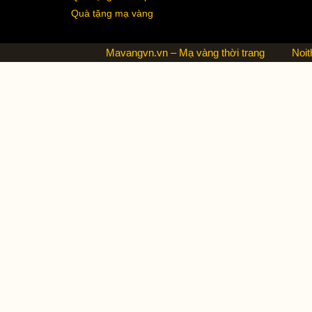
Quà tặng mạ vàng
Mavangvn.vn – Mạ vàng thời trang
Noit