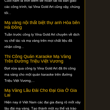
Cuối năm là thời điểm để hoàn tất và bàn giao
các công trình, tại Vina Gold Art cũng vậy, chúng
tôi...
Mạ vàng nội thất biệt thự anh Hòa bên
Hà Đông
Tuần trước công ty Vina Gold Art chuyên về dịch
vụ chế tác và mạ vàng trên mọi chất liệu đã
nhận công...
Thi Công Quán Karaoke Mạ Vàng
Trên Đường Triệu Việt Vương
Đợt vừa qua công ty Vina Gold Art đã thi công
mạ vàng cho một quán karaoke trên đường
Triệu Việt Vương,...
Mạ Vàng Lâu Đài Cho Đại Gia Ở Gia
Lai
Hiện nay ở Việt Nam các đại gia đang rộ mốt xây
lâu đài mạ vàng. Tạo thành một xu thế và trào