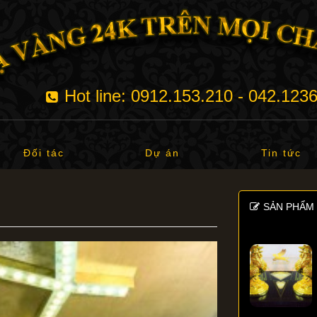
Hot line: 0912.153.210 - 042.123
Đối tác
Dự án
Tin tức
SẢN PHẨM 