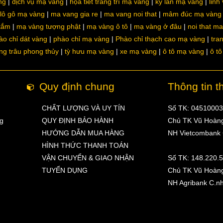
ng
dịch vụ mạ vàng
họa tiết trang trí mạ vàng
kỳ lân mạ vàng
linh
lô gô mạ vàng
ma vang gia re
ma vang noi that
mâm đúc mạ vàng
 tắm
mạ vàng tượng phật
mạ vàng ô tô
mạ vàng ở đâu
noi that m
ào chỉ dát vàng
phào chỉ mạ vàng
Phào chỉ thạch cao mạ vàng
tra
ng trâu phong thủy
tỳ hưu mạ vàng
xe mạ vàng
ô tô mạ vàng
ô t
Quy định chung
Thông tin t
CHẤT LƯỢNG VÀ UY TÍN
Số TK: 0451000
ng
QUY ĐỊNH BẢO HÀNH
Chủ TK Vũ Hoàn
HƯỚNG DẪN MUA HÀNG
NH Vietcombank
HÌNH THỨC THANH TOÁN
VẬN CHUYỂN & GIAO NHẬN
Số TK: 148.220.
TUYỂN DỤNG
Chủ TK Vũ Hoàn
NH Agribank C.n