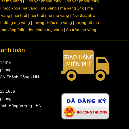
 vật mạ vàng
Linh vật phong thủy
linh vật phong thủy
móc khóa mạ vàng
mạ vàng
mạ vàng 24k
mạ
a vang
nội thất
nội thất nhà mạ vàng
Nội thất nhà
nh đồng mạ vàng
tượng di lặc mạ vàng
tượng hổ mạ
ô mạ vàng 24k
đèn chùm mạ vàng
ốp trần mạ vàng
hanh toán
314816
g Long
 CN Thành Công - HN
513.1656
g Long
hánh Hùng Vương - HN