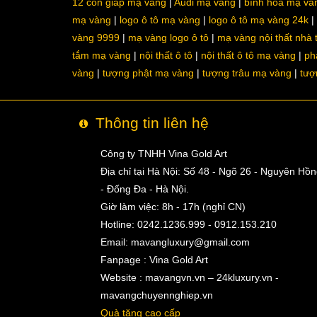
12 con giáp mạ vàng
Audi mạ vàng
bình hoa mạ và
mạ vàng
logo ô tô mạ vàng
logo ô tô mạ vàng 24k
vàng 9999
mạ vàng logo ô tô
mạ vàng nội thất nhà
tắm mạ vàng
nội thất ô tô
nội thất ô tô mạ vàng
ph
vàng
tượng phật mạ vàng
tượng trâu mạ vàng
tượ
Thông tin liên hệ
Công ty TNHH Vina Gold Art
Địa chỉ tại Hà Nội: Số 48 - Ngõ 26 - Nguyên Hồ
- Đống Đa - Hà Nội.
Giờ làm việc: 8h - 17h (nghỉ CN)
Hotline: 0242.1236.999 - 0912.153.210
Email:
mavangluxury@gmail.com
Fanpage : Vina Gold Art
Website : mavangvn.vn – 24kluxury.vn -
mavangchuyennghiep.vn
Quà tặng cao cấp