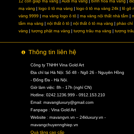
12 con giáp mạ vàng
Audi mạ vàng
bình hoa mạ vàng
dị
mạ vàng
logo ô tô mạ vàng
logo ô tô mạ vàng 24k
lô gô
vàng 9999
mạ vàng logo ô tô
mạ vàng nội thất nhà tắm
m
tắm mạ vàng
nội thất ô tô
nội thất ô tô mạ vàng
phào chỉ
vàng
tượng phật mạ vàng
tượng trâu mạ vàng
tượng trâ
Thông tin liên hệ
Công ty TNHH Vina Gold Art
Địa chỉ tại Hà Nội: Số 48 - Ngõ 26 - Nguyên Hồng
- Đống Đa - Hà Nội.
Giờ làm việc: 8h - 17h (nghỉ CN)
Hotline: 0242.1236.999 - 0912.153.210
Email:
mavangluxury@gmail.com
Fanpage : Vina Gold Art
Website : mavangvn.vn – 24kluxury.vn -
mavangchuyennghiep.vn
Quà tặng cao cấp