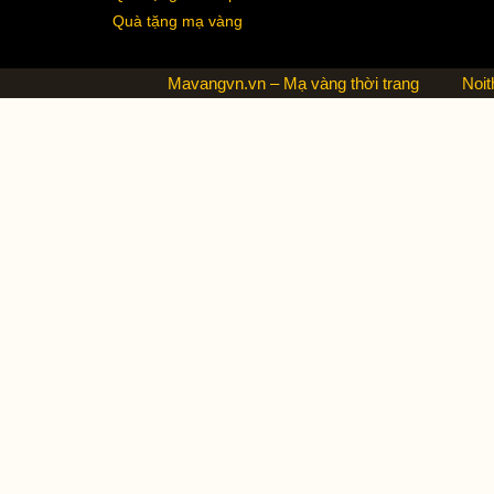
Quà tặng mạ vàng
Mavangvn.vn – Mạ vàng thời trang
Noit