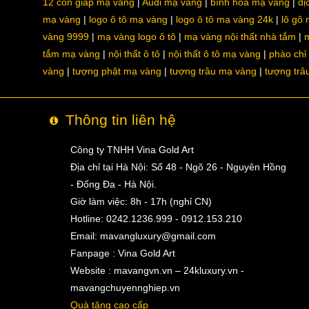
12 con giáp mạ vàng
Audi mạ vàng
bình hoa mạ vàng
dị
mạ vàng
logo ô tô mạ vàng
logo ô tô mạ vàng 24k
lô gô
vàng 9999
mạ vàng logo ô tô
mạ vàng nội thất nhà tắm
m
tắm mạ vàng
nội thất ô tô
nội thất ô tô mạ vàng
phào chỉ
vàng
tượng phật mạ vàng
tượng trâu mạ vàng
tượng trâ
Thông tin liên hệ
Công ty TNHH Vina Gold Art
Địa chỉ tại Hà Nội: Số 48 - Ngõ 26 - Nguyên Hồng
- Đống Đa - Hà Nội.
Giờ làm việc: 8h - 17h (nghỉ CN)
Hotline: 0242.1236.999 - 0912.153.210
Email:
mavangluxury@gmail.com
Fanpage : Vina Gold Art
Website : mavangvn.vn – 24kluxury.vn -
mavangchuyennghiep.vn
Quà tặng cao cấp