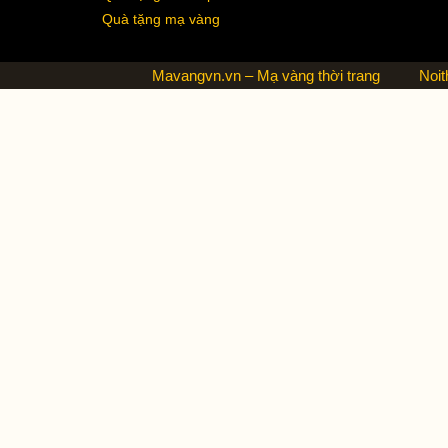
Quà tặng mạ vàng
Mavangvn.vn – Mạ vàng thời trang
Noit