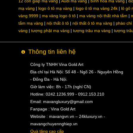
12 con giáp mạ vàng
Audi mạ vàng
bình hoa mạ vàng
dị
mạ vàng
logo ô tô mạ vàng
logo ô tô mạ vàng 24k
lô gô
vàng 9999
mạ vàng logo ô tô
mạ vàng nội thất nhà tắm
m
tắm mạ vàng
nội thất ô tô
nội thất ô tô mạ vàng
phào chỉ
vàng
tượng phật mạ vàng
tượng trâu mạ vàng
tượng trâ
Thông tin liên hệ
Công ty TNHH Vina Gold Art
Địa chỉ tại Hà Nội: Số 48 - Ngõ 26 - Nguyên Hồng
- Đống Đa - Hà Nội.
Giờ làm việc: 8h - 17h (nghỉ CN)
Hotline: 0242.1236.999 - 0912.153.210
Email:
mavangluxury@gmail.com
Fanpage : Vina Gold Art
Website : mavangvn.vn – 24kluxury.vn -
mavangchuyennghiep.vn
Quà tặng cao cấp