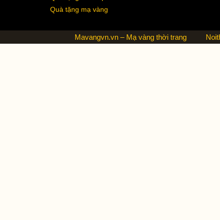
Quà tặng mạ vàng
Mavangvn.vn – Mạ vàng thời trang
Noit