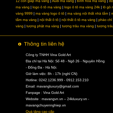
12 con giáp mạ vàng
Audi mạ vàng
bình hoa mạ vàng
dị
mạ vàng
logo ô tô mạ vàng
logo ô tô mạ vàng 24k
lô gô
vàng 9999
mạ vàng logo ô tô
mạ vàng nội thất nhà tắm
m
tắm mạ vàng
nội thất ô tô
nội thất ô tô mạ vàng
phào chỉ
vàng
tượng phật mạ vàng
tượng trâu mạ vàng
tượng trâ
Thông tin liên hệ
Công ty TNHH Vina Gold Art
Địa chỉ tại Hà Nội: Số 48 - Ngõ 26 - Nguyên Hồng
- Đống Đa - Hà Nội.
Giờ làm việc: 8h - 17h (nghỉ CN)
Hotline: 0242.1236.999 - 0912.153.210
Email:
mavangluxury@gmail.com
Fanpage : Vina Gold Art
Website : mavangvn.vn – 24kluxury.vn -
mavangchuyennghiep.vn
Quà tặng cao cấp