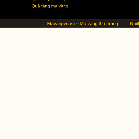
Quà tặng mạ vàng
Mavangvn.vn – Mạ vàng thời trang
Noit