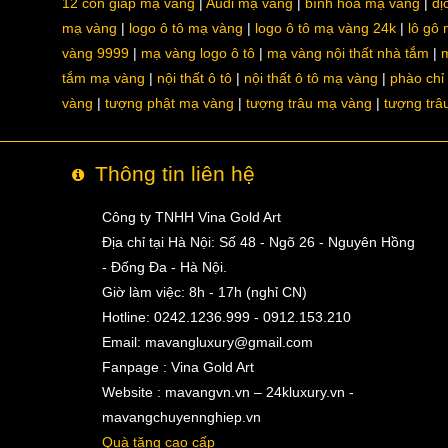
12 con giáp mạ vàng
Audi mạ vàng
bình hoa mạ vàng
dị
mạ vàng
logo ô tô mạ vàng
logo ô tô mạ vàng 24k
lô gô
vàng 9999
mạ vàng logo ô tô
mạ vàng nội thất nhà tắm
m
tắm mạ vàng
nội thất ô tô
nội thất ô tô mạ vàng
phào chỉ
vàng
tượng phật mạ vàng
tượng trâu mạ vàng
tượng trâ
Thông tin liên hệ
Công ty TNHH Vina Gold Art
Địa chỉ tại Hà Nội: Số 48 - Ngõ 26 - Nguyên Hồng
- Đống Đa - Hà Nội.
Giờ làm việc: 8h - 17h (nghỉ CN)
Hotline: 0242.1236.999 - 0912.153.210
Email:
mavangluxury@gmail.com
Fanpage : Vina Gold Art
Website : mavangvn.vn – 24kluxury.vn -
mavangchuyennghiep.vn
Quà tặng cao cấp