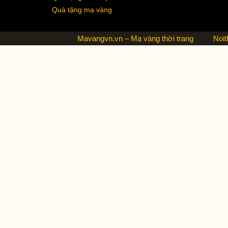
Quà tặng mạ vàng
Mavangvn.vn – Mạ vàng thời trang
Noit