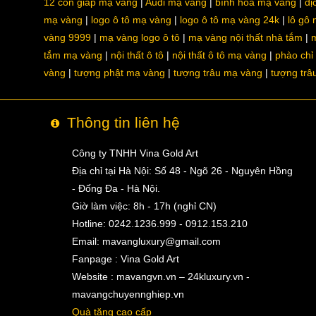
12 con giáp mạ vàng
Audi mạ vàng
bình hoa mạ vàng
dị
mạ vàng
logo ô tô mạ vàng
logo ô tô mạ vàng 24k
lô gô
vàng 9999
mạ vàng logo ô tô
mạ vàng nội thất nhà tắm
m
tắm mạ vàng
nội thất ô tô
nội thất ô tô mạ vàng
phào chỉ
vàng
tượng phật mạ vàng
tượng trâu mạ vàng
tượng trâ
Thông tin liên hệ
Công ty TNHH Vina Gold Art
Địa chỉ tại Hà Nội: Số 48 - Ngõ 26 - Nguyên Hồng
- Đống Đa - Hà Nội.
Giờ làm việc: 8h - 17h (nghỉ CN)
Hotline: 0242.1236.999 - 0912.153.210
Email:
mavangluxury@gmail.com
Fanpage : Vina Gold Art
Website : mavangvn.vn – 24kluxury.vn -
mavangchuyennghiep.vn
Quà tặng cao cấp