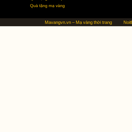
Quà tặng mạ vàng
Mavangvn.vn – Mạ vàng thời trang
Noit