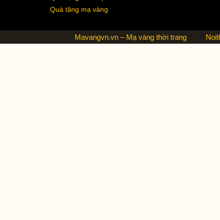
Quà tặng mạ vàng
Mavangvn.vn – Mạ vàng thời trang
Noit