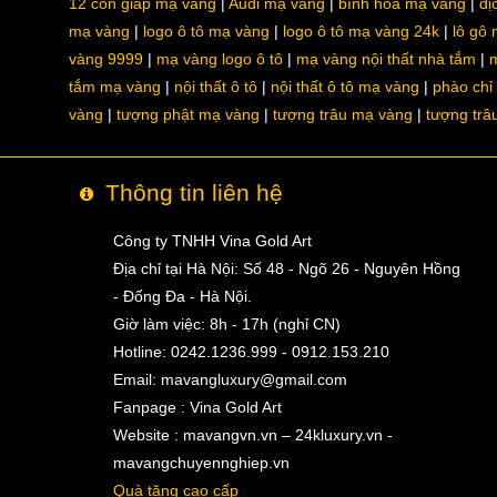
12 con giáp mạ vàng
Audi mạ vàng
bình hoa mạ vàng
dị
mạ vàng
logo ô tô mạ vàng
logo ô tô mạ vàng 24k
lô gô
vàng 9999
mạ vàng logo ô tô
mạ vàng nội thất nhà tắm
m
tắm mạ vàng
nội thất ô tô
nội thất ô tô mạ vàng
phào chỉ
vàng
tượng phật mạ vàng
tượng trâu mạ vàng
tượng trâ
Thông tin liên hệ
Công ty TNHH Vina Gold Art
Địa chỉ tại Hà Nội: Số 48 - Ngõ 26 - Nguyên Hồng
- Đống Đa - Hà Nội.
Giờ làm việc: 8h - 17h (nghỉ CN)
Hotline: 0242.1236.999 - 0912.153.210
Email:
mavangluxury@gmail.com
Fanpage : Vina Gold Art
Website : mavangvn.vn – 24kluxury.vn -
mavangchuyennghiep.vn
Quà tặng cao cấp