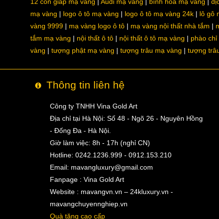
12 con giáp mạ vàng
Audi mạ vàng
bình hoa mạ vàng
dị
mạ vàng
logo ô tô mạ vàng
logo ô tô mạ vàng 24k
lô gô
vàng 9999
mạ vàng logo ô tô
mạ vàng nội thất nhà tắm
m
tắm mạ vàng
nội thất ô tô
nội thất ô tô mạ vàng
phào chỉ
vàng
tượng phật mạ vàng
tượng trâu mạ vàng
tượng trâ
Thông tin liên hệ
Công ty TNHH Vina Gold Art
Địa chỉ tại Hà Nội: Số 48 - Ngõ 26 - Nguyên Hồng
- Đống Đa - Hà Nội.
Giờ làm việc: 8h - 17h (nghỉ CN)
Hotline: 0242.1236.999 - 0912.153.210
Email:
mavangluxury@gmail.com
Fanpage : Vina Gold Art
Website : mavangvn.vn – 24kluxury.vn -
mavangchuyennghiep.vn
Quà tặng cao cấp