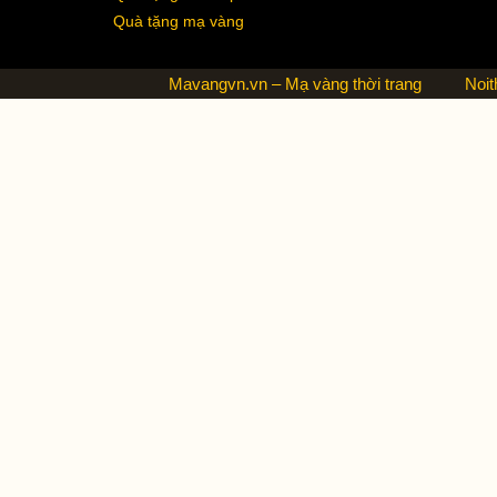
Quà tặng mạ vàng
Mavangvn.vn – Mạ vàng thời trang
Noit