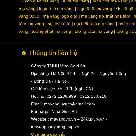
12 con giáp mạ vàng
Audi mạ vàng
bình hoa mạ vàng
dị
mạ vàng
logo ô tô mạ vàng
logo ô tô mạ vàng 24k
lô gô
vàng 9999
mạ vàng logo ô tô
mạ vàng nội thất nhà tắm
m
tắm mạ vàng
nội thất ô tô
nội thất ô tô mạ vàng
phào chỉ
vàng
tượng phật mạ vàng
tượng trâu mạ vàng
tượng trâ
Thông tin liên hệ
Công ty TNHH Vina Gold Art
Địa chỉ tại Hà Nội: Số 48 - Ngõ 26 - Nguyên Hồng
- Đống Đa - Hà Nội.
Giờ làm việc: 8h - 17h (nghỉ CN)
Hotline: 0242.1236.999 - 0912.153.210
Email:
mavangluxury@gmail.com
Fanpage : Vina Gold Art
Website : mavangvn.vn – 24kluxury.vn -
mavangchuyennghiep.vn
Quà tặng cao cấp