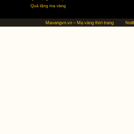
Quà tặng mạ vàng
Mavangvn.vn – Mạ vàng thời trang
Noit