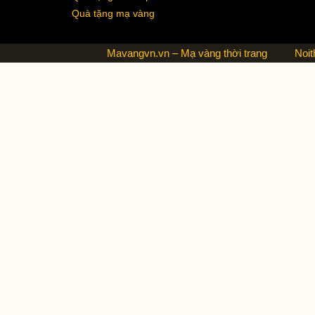
Quà tặng mạ vàng
Mavangvn.vn – Mạ vàng thời trang
Noit