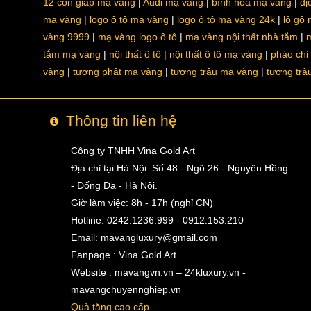
12 con giáp mạ vàng
Audi mạ vàng
bình hoa mạ vàng
dị
mạ vàng
logo ô tô mạ vàng
logo ô tô mạ vàng 24k
lô gô
vàng 9999
mạ vàng logo ô tô
mạ vàng nội thất nhà tắm
m
tắm mạ vàng
nội thất ô tô
nội thất ô tô mạ vàng
phào chỉ
vàng
tượng phật mạ vàng
tượng trâu mạ vàng
tượng trâ
Thông tin liên hệ
Công ty TNHH Vina Gold Art
Địa chỉ tại Hà Nội: Số 48 - Ngõ 26 - Nguyên Hồng
- Đống Đa - Hà Nội.
Giờ làm việc: 8h - 17h (nghỉ CN)
Hotline: 0242.1236.999 - 0912.153.210
Email:
mavangluxury@gmail.com
Fanpage : Vina Gold Art
Website : mavangvn.vn – 24kluxury.vn -
mavangchuyennghiep.vn
Quà tặng cao cấp