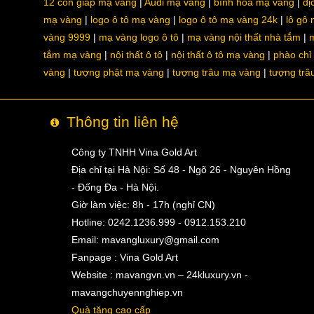
12 con giáp mạ vàng
Audi mạ vàng
bình hoa mạ vàng
dị
mạ vàng
logo ô tô mạ vàng
logo ô tô mạ vàng 24k
lô gô
vàng 9999
mạ vàng logo ô tô
mạ vàng nội thất nhà tắm
m
tắm mạ vàng
nội thất ô tô
nội thất ô tô mạ vàng
phào chỉ
vàng
tượng phật mạ vàng
tượng trâu mạ vàng
tượng trâ
Thông tin liên hệ
Công ty TNHH Vina Gold Art
Địa chỉ tại Hà Nội: Số 48 - Ngõ 26 - Nguyên Hồng
- Đống Đa - Hà Nội.
Giờ làm việc: 8h - 17h (nghỉ CN)
Hotline: 0242.1236.999 - 0912.153.210
Email:
mavangluxury@gmail.com
Fanpage : Vina Gold Art
Website : mavangvn.vn – 24kluxury.vn -
mavangchuyennghiep.vn
Quà tặng cao cấp