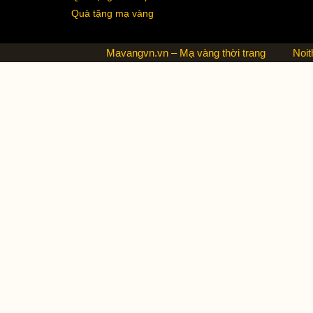
Quà tặng mạ vàng
Mavangvn.vn – Mạ vàng thời trang
Noit