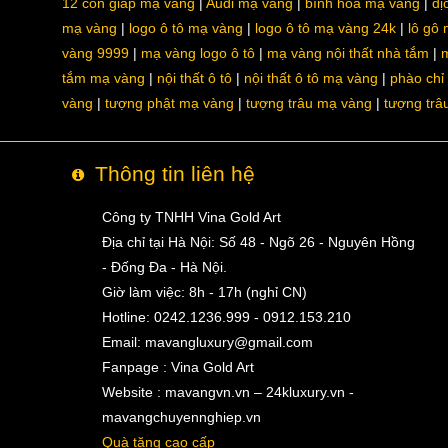
12 con giáp mạ vàng
Audi mạ vàng
bình hoa mạ vàng
dị
mạ vàng
logo ô tô mạ vàng
logo ô tô mạ vàng 24k
lô gô
vàng 9999
mạ vàng logo ô tô
mạ vàng nội thất nhà tắm
m
tắm mạ vàng
nội thất ô tô
nội thất ô tô mạ vàng
phào chỉ
vàng
tượng phật mạ vàng
tượng trâu mạ vàng
tượng trâ
Thông tin liên hệ
Công ty TNHH Vina Gold Art
Địa chỉ tại Hà Nội: Số 48 - Ngõ 26 - Nguyên Hồng
- Đống Đa - Hà Nội.
Giờ làm việc: 8h - 17h (nghỉ CN)
Hotline: 0242.1236.999 - 0912.153.210
Email:
mavangluxury@gmail.com
Fanpage : Vina Gold Art
Website : mavangvn.vn – 24kluxury.vn -
mavangchuyennghiep.vn
Quà tặng cao cấp