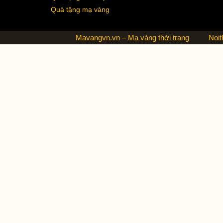
Quà tặng mạ vàng
Mavangvn.vn – Mạ vàng thời trang
Noit