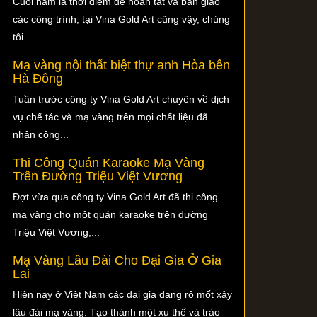
Cuối năm là thời điểm để hoàn tất và bàn giao
các công trình, tại Vina Gold Art cũng vậy, chúng
tôi...
Mạ vàng nội thất biệt thự anh Hòa bên
Hà Đông
Tuần trước công ty Vina Gold Art chuyên về dịch
vụ chế tác và mạ vàng trên mọi chất liệu đã
nhận công...
Thi Công Quán Karaoke Mạ Vàng
Trên Đường Triệu Việt Vương
Đợt vừa qua công ty Vina Gold Art đã thi công
mạ vàng cho một quán karaoke trên đường
Triệu Việt Vương,...
Mạ Vàng Lâu Đài Cho Đại Gia Ở Gia
Lai
Hiện nay ở Việt Nam các đại gia đang rộ mốt xây
lâu đài mạ vàng. Tạo thành một xu thế và trào