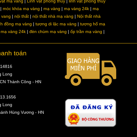
 vật mạ vàng
Linh vật phong thủy
linh vật phong thủy
móc khóa mạ vàng
mạ vàng
mạ vàng 24k
mạ
a vang
nội thất
nội thất nhà mạ vàng
Nội thất nhà
nh đồng mạ vàng
tượng di lặc mạ vàng
tượng hổ mạ
ô mạ vàng 24k
đèn chùm mạ vàng
ốp trần mạ vàng
hanh toán
314816
g Long
 CN Thành Công - HN
513.1656
g Long
hánh Hùng Vương - HN