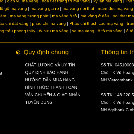
ng
dịch vụ mạ vàng
họa tiết trang trí mạ vàng
kỳ lân mạ vàng
linh
lô gô mạ vàng
ma vang gia re
ma vang noi that
mâm đúc mạ vàng
 tắm
mạ vàng tượng phật
mạ vàng ô tô
mạ vàng ở đâu
noi that m
ào chỉ dát vàng
phào chỉ mạ vàng
Phào chỉ thạch cao mạ vàng
tra
ng trâu phong thủy
tỳ hưu mạ vàng
xe mạ vàng
ô tô mạ vàng
ô t
Quy định chung
Thông tin t
CHẤT LƯỢNG VÀ UY TÍN
Số TK: 0451000
ng
QUY ĐỊNH BẢO HÀNH
Chủ TK Vũ Hoàn
HƯỚNG DẪN MUA HÀNG
NH Vietcombank
HÌNH THỨC THANH TOÁN
VẬN CHUYỂN & GIAO NHẬN
Số TK: 148.220.
TUYỂN DỤNG
Chủ TK Vũ Hoàn
NH Agribank C.n