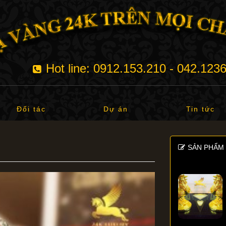
Hot line: 0912.153.210 - 042.123
Đối tác
Dự án
Tin tức
SẢN PHẨM 