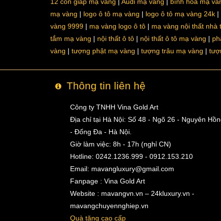
12 con giáp mạ vàng
Audi mạ vàng
bình hoa mạ và
mạ vàng
logo ô tô mạ vàng
logo ô tô mạ vàng 24k
vàng 9999
mạ vàng logo ô tô
mạ vàng nội thất nhà
tắm mạ vàng
nội thất ô tô
nội thất ô tô mạ vàng
ph
vàng
tượng phật mạ vàng
tượng trâu mạ vàng
tượ
Thông tin liên hệ
Công ty TNHH Vina Gold Art
Địa chỉ tại Hà Nội: Số 48 - Ngõ 26 - Nguyên Hồ
- Đống Đa - Hà Nội.
Giờ làm việc: 8h - 17h (nghỉ CN)
Hotline: 0242.1236.999 - 0912.153.210
Email:
mavangluxury@gmail.com
Fanpage : Vina Gold Art
Website : mavangvn.vn – 24kluxury.vn -
mavangchuyennghiep.vn
Quà tặng cao cấp