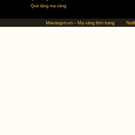
Quà tặng mạ vàng
Mavangvn.vn – Mạ vàng thời trang
Noit