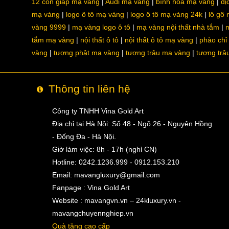
12 con giáp mạ vàng
Audi mạ vàng
bình hoa mạ vàng
dị
mạ vàng
logo ô tô mạ vàng
logo ô tô mạ vàng 24k
lô gô
vàng 9999
mạ vàng logo ô tô
mạ vàng nội thất nhà tắm
m
tắm mạ vàng
nội thất ô tô
nội thất ô tô mạ vàng
phào chỉ
vàng
tượng phật mạ vàng
tượng trâu mạ vàng
tượng trâ
Thông tin liên hệ
Công ty TNHH Vina Gold Art
Địa chỉ tại Hà Nội: Số 48 - Ngõ 26 - Nguyên Hồng
- Đống Đa - Hà Nội.
Giờ làm việc: 8h - 17h (nghỉ CN)
Hotline: 0242.1236.999 - 0912.153.210
Email:
mavangluxury@gmail.com
Fanpage : Vina Gold Art
Website : mavangvn.vn – 24kluxury.vn -
mavangchuyennghiep.vn
Quà tặng cao cấp