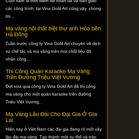
Cuối năm là thời điểm để hoàn tất và bàn giao
các công trình, tại Vina Gold Art cũng vậy, chúng
tôi...
Mạ vàng nội thất biệt thự anh Hòa bên
Hà Đông
Tuần trước công ty Vina Gold Art chuyên về dịch
vụ chế tác và mạ vàng trên mọi chất liệu đã
nhận công...
Thi Công Quán Karaoke Mạ Vàng
Trên Đường Triệu Việt Vương
Đợt vừa qua công ty Vina Gold Art đã thi công
mạ vàng cho một quán karaoke trên đường
Triệu Việt Vương,...
Mạ Vàng Lâu Đài Cho Đại Gia Ở Gia
Lai
Hiện nay ở Việt Nam các đại gia đang rộ mốt xây
lâu đài mạ vàng. Tạo thành một xu thế và trào