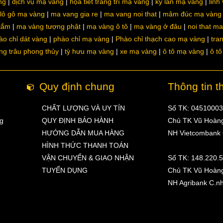
ng
dịch vụ mạ vàng
họa tiết trang trí mạ vàng
kỳ lân mạ vàng
linh
lô gô mạ vàng
ma vang gia re
ma vang noi that
mâm đúc mạ vàng
 tắm
mạ vàng tượng phật
mạ vàng ô tô
mạ vàng ở đâu
noi that m
ào chỉ dát vàng
phào chỉ mạ vàng
Phào chỉ thạch cao mạ vàng
tra
ng trâu phong thủy
tỳ hưu mạ vàng
xe mạ vàng
ô tô mạ vàng
ô t
Quy định chung
Thông tin t
CHẤT LƯỢNG VÀ UY TÍN
Số TK: 0451000
ng
QUY ĐỊNH BẢO HÀNH
Chủ TK Vũ Hoàn
HƯỚNG DẪN MUA HÀNG
NH Vietcombank
HÌNH THỨC THANH TOÁN
VẬN CHUYỂN & GIAO NHẬN
Số TK: 148.220.
TUYỂN DỤNG
Chủ TK Vũ Hoàn
NH Agribank C.n