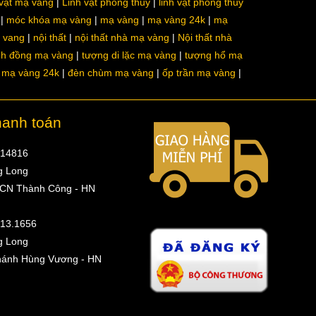
 vật mạ vàng
Linh vật phong thủy
linh vật phong thủy
móc khóa mạ vàng
mạ vàng
mạ vàng 24k
mạ
a vang
nội thất
nội thất nhà mạ vàng
Nội thất nhà
nh đồng mạ vàng
tượng di lặc mạ vàng
tượng hổ mạ
ô mạ vàng 24k
đèn chùm mạ vàng
ốp trần mạ vàng
hanh toán
314816
g Long
 CN Thành Công - HN
513.1656
g Long
hánh Hùng Vương - HN