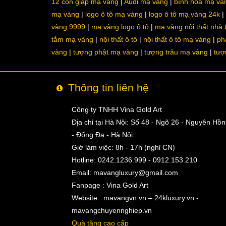
12 con giáp mạ vàng
Audi mạ vàng
bình hoa mạ và
mạ vàng
logo ô tô mạ vàng
logo ô tô mạ vàng 24k
vàng 9999
mạ vàng logo ô tô
mạ vàng nội thất nhà
tắm mạ vàng
nội thất ô tô
nội thất ô tô mạ vàng
ph
vàng
tượng phật mạ vàng
tượng trâu mạ vàng
tượ
Thông tin liên hệ
Công ty TNHH Vina Gold Art
Địa chỉ tại Hà Nội: Số 48 - Ngõ 26 - Nguyên Hồ
- Đống Đa - Hà Nội.
Giờ làm việc: 8h - 17h (nghỉ CN)
Hotline: 0242.1236.999 - 0912.153.210
Email:
mavangluxury@gmail.com
Fanpage : Vina Gold Art
Website : mavangvn.vn – 24kluxury.vn -
mavangchuyennghiep.vn
Quà tặng cao cấp