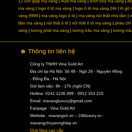
12 con giáp mạ vàng
Audi mạ vàng
bình hoa mạ vàng
dị
mạ vàng
logo ô tô mạ vàng
logo ô tô mạ vàng 24k
lô gô
vàng 9999
mạ vàng logo ô tô
mạ vàng nội thất nhà tắm
m
tắm mạ vàng
nội thất ô tô
nội thất ô tô mạ vàng
phào chỉ
vàng
tượng phật mạ vàng
tượng trâu mạ vàng
tượng trâ
Thông tin liên hệ
Công ty TNHH Vina Gold Art
Địa chỉ tại Hà Nội: Số 48 - Ngõ 26 - Nguyên Hồng
- Đống Đa - Hà Nội.
Giờ làm việc: 8h - 17h (nghỉ CN)
Hotline: 0242.1236.999 - 0912.153.210
Email:
mavangluxury@gmail.com
Fanpage : Vina Gold Art
Website : mavangvn.vn – 24kluxury.vn -
mavangchuyennghiep.vn
Quà tặng cao cấp