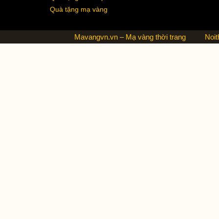
Quà tặng mạ vàng
Mavangvn.vn – Mạ vàng thời trang
Noit