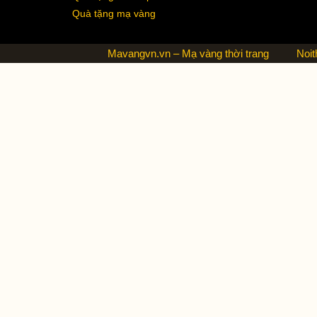
Quà tặng mạ vàng
Mavangvn.vn – Mạ vàng thời trang
Noit