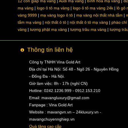
12 con giáp mạ vàng
Audi mạ vàng
bình hoa mạ vàng
dị
mạ vàng
logo ô tô mạ vàng
logo ô tô mạ vàng 24k
lô gô
vàng 9999
mạ vàng logo ô tô
mạ vàng nội thất nhà tắm
m
tắm mạ vàng
nội thất ô tô
nội thất ô tô mạ vàng
phào chỉ
vàng
tượng phật mạ vàng
tượng trâu mạ vàng
tượng trâ
Thông tin liên hệ
Công ty TNHH Vina Gold Art
Địa chỉ tại Hà Nội: Số 48 - Ngõ 26 - Nguyên Hồng
- Đống Đa - Hà Nội.
Giờ làm việc: 8h - 17h (nghỉ CN)
Hotline: 0242.1236.999 - 0912.153.210
Email:
mavangluxury@gmail.com
Fanpage : Vina Gold Art
Website : mavangvn.vn – 24kluxury.vn -
mavangchuyennghiep.vn
Quà tặng cao cấp